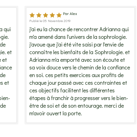
Par Alex
Publié le 05 Novembre 2019
a qui
j'ai eu la chance de rencontrer Adrianna qui
gie.
m'a amené dans l'univers de la sophrologie.
 de
j'avoue que j'ai été vite saisi par l'envie de
ie. et
connaître les bienfaits de la Sophrologie. et
 et
Adrianna m'a emporté avec son écoute et
fiance
sa voix douce vers le chemin de la confiance
 de
en soi. ces petits exercices aux profits de
s et
chaque jour passé avec ces contraintes et
ces objectifs facilitent les différentes
bien-
étapes à franchir à progresser vers le bien-
 de
être de soi et de son entourage. merci de
m'avoir ouvert la porte.