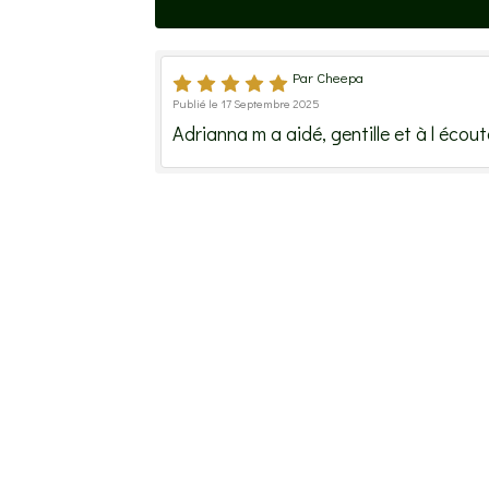
Par Cheepa
Publié le 17 Septembre 2025
Adrianna m a aidé, gentille et à l écout