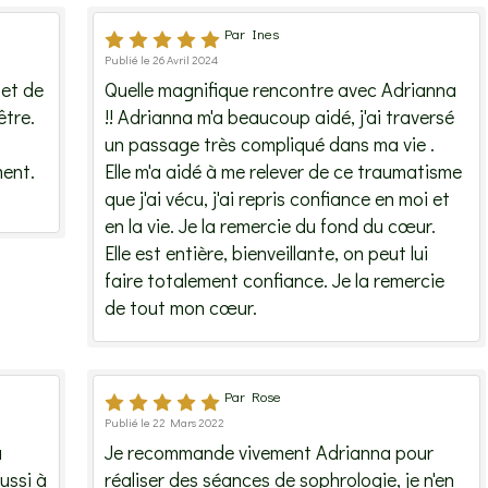
Par Ines
Publié le 26 Avril 2024
et de
Quelle magnifique rencontre avec Adrianna
être.
!! Adrianna m'a beaucoup aidé, j'ai traversé
un passage très compliqué dans ma vie .
ent.
Elle m'a aidé à me relever de ce traumatisme
que j'ai vécu, j'ai repris confiance en moi et
en la vie. Je la remercie du fond du cœur.
Elle est entière, bienveillante, on peut lui
faire totalement confiance. Je la remercie
de tout mon cœur.
Par Rose
Publié le 22 Mars 2022
a
Je recommande vivement Adrianna pour
éussi à
réaliser des séances de sophrologie, je n'en