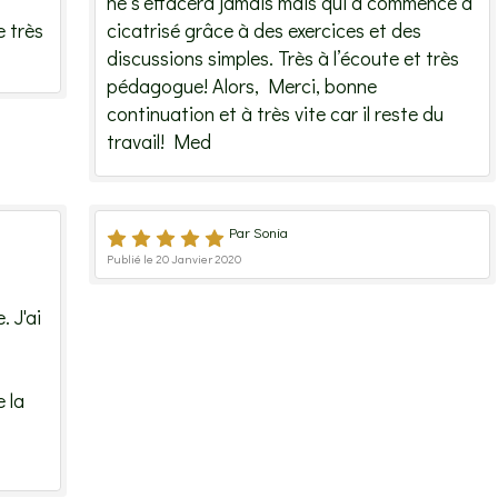
ne s’effacera jamais mais qui a commencé à
e très
cicatrisé grâce à des exercices et des
discussions simples. Très à l’écoute et très
pédagogue! Alors, Merci, bonne
continuation et à très vite car il reste du
travail! Med
Par Sonia
Publié le 20 Janvier 2020
. J'ai
 la